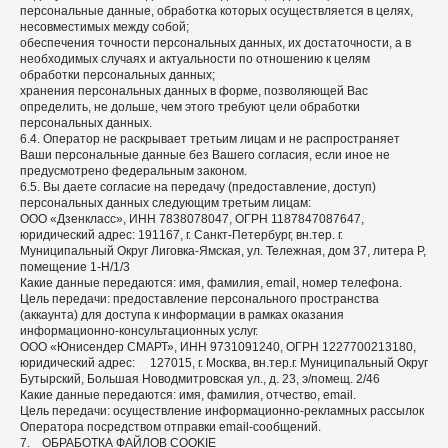
персональные данные, обработка которых осуществляется в целях,
несовместимых между собой;
обеспечения точности персональных данных, их достаточности, а в
необходимых случаях и актуальности по отношению к целям
обработки персональных данных;
хранения персональных данных в форме, позволяющей Вас
определить, не дольше, чем этого требуют цели обработки
персональных данных.
6.4. Оператор не раскрывает третьим лицам и не распространяет
Ваши персональные данные без Вашего согласия, если иное не
предусмотрено федеральным законом.
6.5. Вы даете согласие на передачу (предоставление, доступ)
персональных данных следующим третьим лицам:
ООО «Дзенкласс», ИНН 7838078047, ОГРН 1187847087647 ,
юридический адрес: 191167, г. Санкт-Петербург, вн.тер. г.
Муниципальный Округ Лиговка-Ямская, ул. Тележная, дом 37, литера Р,
помещение 1-Н/1/3
Какие данные передаются: имя, фамилия, email, номер телефона.
Цель передачи: предоставление персонального пространства
(аккаунта) для доступа к информации в рамках оказания
информационно-консультационных услуг.
ООО «Юнисендер СМАРТ», ИНН 9731091240, ОГРН 1227700213180,
юридический адрес: 127015, г. Москва, вн.тер.г. Муниципальный Округ
Бутырский, Большая Новодмитровская ул., д. 23, э/помещ. 2/46
Какие данные передаются: имя, фамилия, отчество, email.
Цель передачи: осуществление информационно-рекламных рассылок
Оператора посредством отправки email-сообщений.
7. ОБРАБОТКА ФАЙЛОВ COOKIE